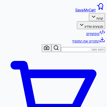
SaveMyCart
קניות
מבצעים ומידע
מפתחים
התקינו את התוסף