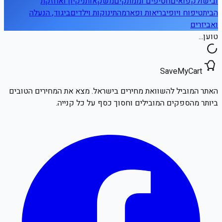
ובישול
קפואים
חטיפים וממתקים
משקאות
ניקיון ואחזקת
הבית
טיפוח ויופי
בריאות ופארמה
תינוקות וילדים
ביגוד, הנעלה
ואביזרים
טוען...
SaveMyCart
האתר המוביל להשוואת מחירים בישראל. מצא את המחירים הטובים
ביותר מהספקים המובילים וחסוך כסף על כל קנייה.