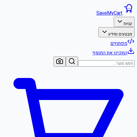
SaveMyCart
קניות
מבצעים ומידע
מפתחים
התקינו את התוסף