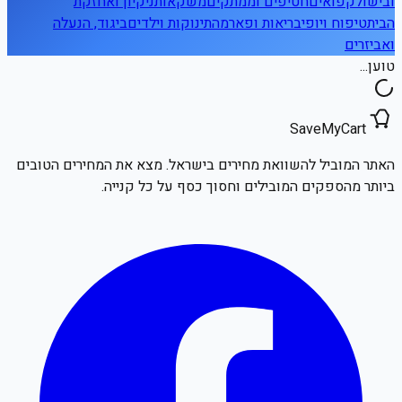
ובישול
קפואים
חטיפים וממתקים
משקאות
ניקיון ואחזקת
הבית
טיפוח ויופי
בריאות ופארמה
תינוקות וילדים
ביגוד, הנעלה
ואביזרים
טוען...
SaveMyCart
האתר המוביל להשוואת מחירים בישראל. מצא את המחירים הטובים
ביותר מהספקים המובילים וחסוך כסף על כל קנייה.