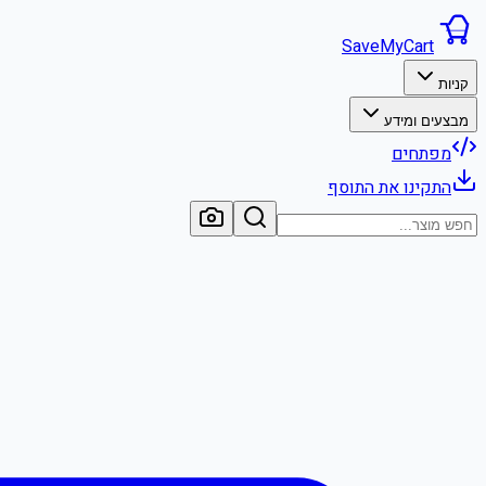
SaveMyCart
קניות
מבצעים ומידע
מפתחים
התקינו את התוסף