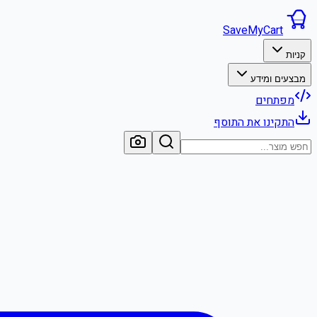
SaveMyCart
קניות
מבצעים ומידע
מפתחים
התקינו את התוסף