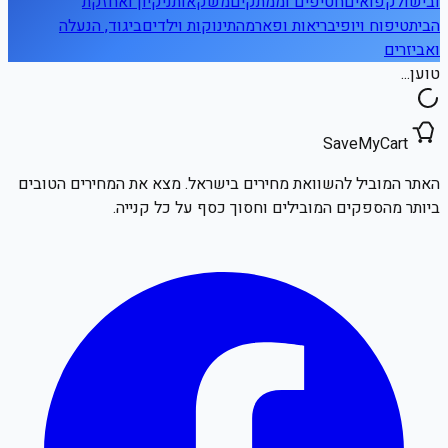
ובישול
קפואים
חטיפים וממתקים
משקאות
ניקיון ואחזקת
הבית
טיפוח ויופי
בריאות ופארמה
תינוקות וילדים
ביגוד, הנעלה
ואביזרים
טוען...
SaveMyCart
האתר המוביל להשוואת מחירים בישראל. מצא את המחירים הטובים
ביותר מהספקים המובילים וחסוך כסף על כל קנייה.