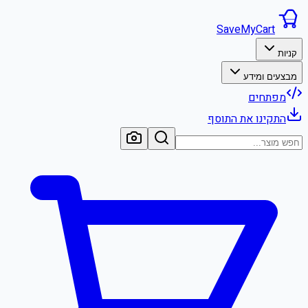
SaveMyCart
קניות
מבצעים ומידע
מפתחים
התקינו את התוסף