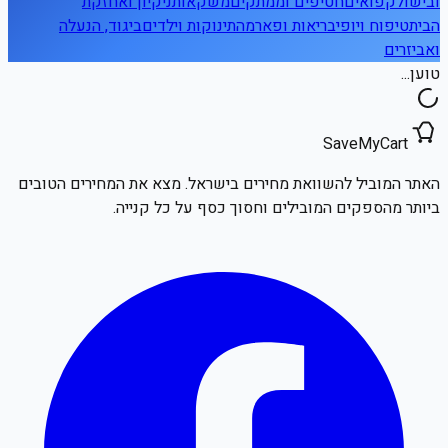
ובישול
קפואים
חטיפים וממתקים
משקאות
ניקיון ואחזקת
הבית
טיפוח ויופי
בריאות ופארמה
תינוקות וילדים
ביגוד, הנעלה
ואביזרים
טוען...
SaveMyCart
האתר המוביל להשוואת מחירים בישראל. מצא את המחירים הטובים
ביותר מהספקים המובילים וחסוך כסף על כל קנייה.