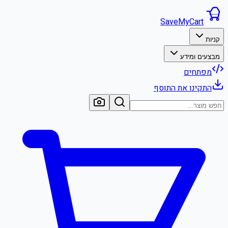
SaveMyCart
קניות
מבצעים ומידע
מפתחים
התקינו את התוסף