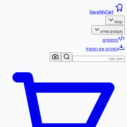
SaveMyCart
קניות
מבצעים ומידע
מפתחים
התקינו את התוסף