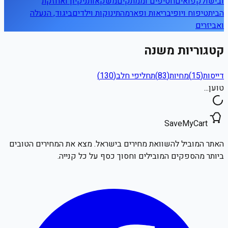
ובישול
קפואים
חטיפים וממתקים
משקאות
ניקיון ואחזקת
הבית
טיפוח ויופי
בריאות ופארמה
תינוקות וילדים
ביגוד, הנעלה
ואביזרים
קטגוריות משנה
דייסות
(
15
)
מחיות
(
83
)
תחליפי חלב
(
130
)
טוען...
SaveMyCart
האתר המוביל להשוואת מחירים בישראל. מצא את המחירים הטובים
ביותר מהספקים המובילים וחסוך כסף על כל קנייה.