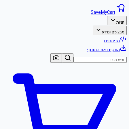
SaveMyCart
קניות
מבצעים ומידע
מפתחים
התקינו את התוסף