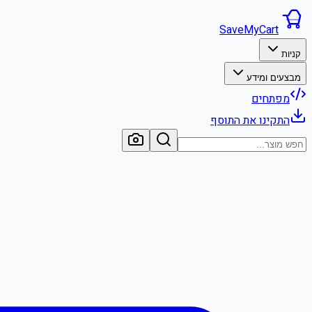
SaveMyCart
קניות
מבצעים ומידע
מפתחים
התקינו את התוסף