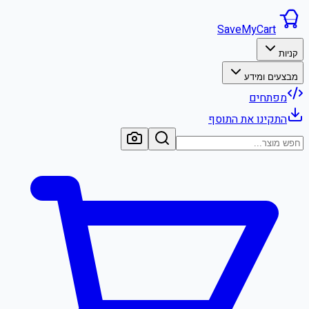
SaveMyCart
קניות
מבצעים ומידע
מפתחים
התקינו את התוסף