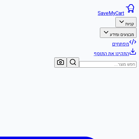
SaveMyCart
קניות
מבצעים ומידע
מפתחים
התקינו את התוסף