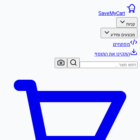
SaveMyCart
קניות
מבצעים ומידע
מפתחים
התקינו את התוסף