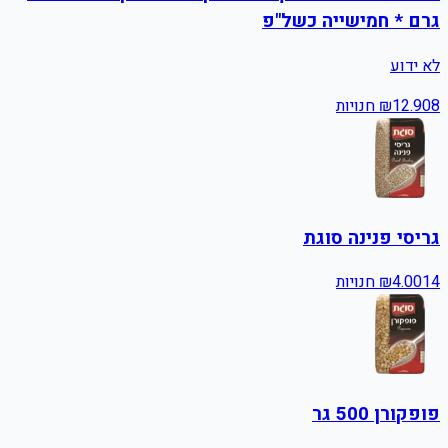
גרם * חמישייה כשל"פ
לא ידוע
8
12.90
₪
חנויות
גריסי פנינה סוגת
14
4.00
₪
חנויות
פופקורן 500 גר