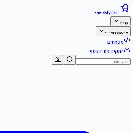
SaveMyCart
קניות
מבצעים ומידע
מפתחים
התקינו את התוסף