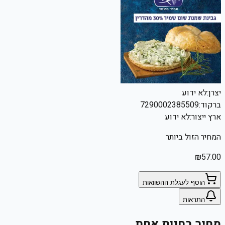
יצרן:
לא ידוע
ברקוד:
7290002385509
ארץ ייצור:
לא ידוע
המחיר הזול ביותר
₪
57.00
הוסף לעגלת ההשוואות
התראות
מחיר בחנות אחת