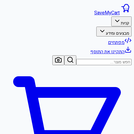
SaveMyCart
קניות
מבצעים ומידע
מפתחים
התקינו את התוסף