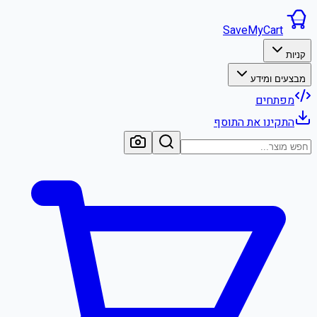
SaveMyCart
קניות
מבצעים ומידע
מפתחים
התקינו את התוסף