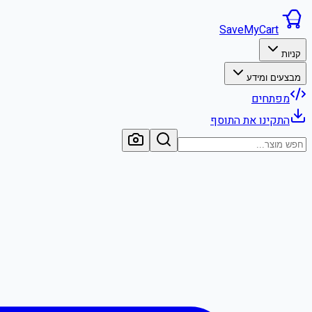
SaveMyCart
קניות
מבצעים ומידע
מפתחים
התקינו את התוסף