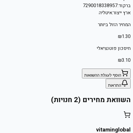
ברקוד:
7290018338957
ארץ ייצור:
איטליה
המחיר הזול ביותר
₪
1.30
חיסכון פוטנציאלי
₪
3.10
הוסף לעגלת ההשוואות
התראות
השוואת מחירים (2 חנויות)
vitaminglobal