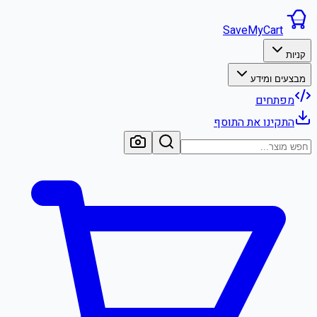
SaveMyCart
קניות
מבצעים ומידע
מפתחים
התקינו את התוסף