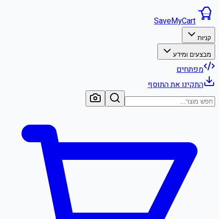
SaveMyCart
קניות
מבצעים ומידע
מפתחים
התקינו את התוסף