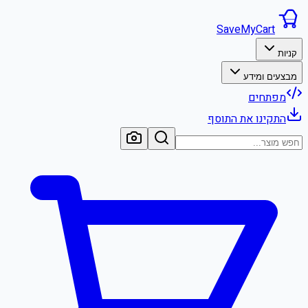
SaveMyCart
קניות
מבצעים ומידע
מפתחים
התקינו את התוסף