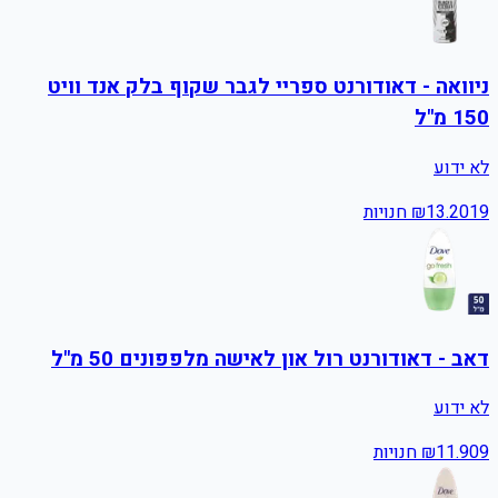
ניוואה - דאודורנט ספריי לגבר שקוף בלק אנד וויט
150 מ"ל
לא ידוע
19
13.20
₪
חנויות
דאב - דאודורנט רול און לאישה מלפפונים 50 מ"ל
לא ידוע
9
11.90
₪
חנויות