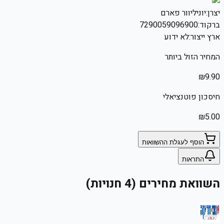
יצרן:
יוניליוור פארם
ברקוד:
7290059096900
ארץ ייצור:
לא ידוע
המחיר הזול ביותר
₪
9.90
חיסכון פוטנציאלי
₪
5.00
הוסף לעגלת ההשוואות
התראות
השוואת מחירים (4 חנויות)