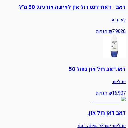
דאב - דאודורנט רול און לאישה אורגינל 50 מ"ל
לא ידוע
20
7.90
₪
חנויות
דאו.דאב רול און כחול 50
יוניליוור
7
16.90
₪
חנויות
דאב דאו רול און.
יוניליוור ישראל שיווק בעמ