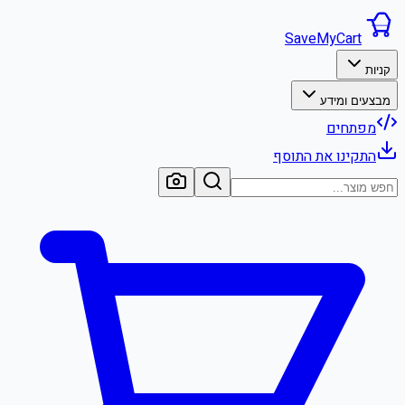
SaveMyCart
קניות
מבצעים ומידע
מפתחים
התקינו את התוסף