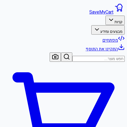
SaveMyCart
קניות
מבצעים ומידע
מפתחים
התקינו את התוסף