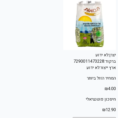
יצרן:
לא ידוע
ברקוד:
7290011473228
ארץ ייצור:
לא ידוע
המחיר הזול ביותר
₪
4.00
חיסכון פוטנציאלי
₪
12.90