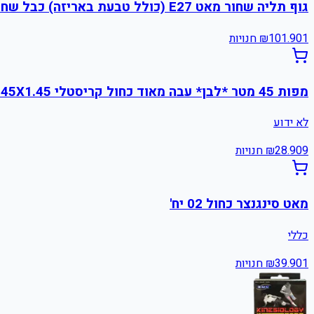
גוף תליה שחור מאט E27 (כולל טבעת באריזה) כבל שחור 2.0 מטר
1
101.90
₪
חנויות
מפות 45 מטר *לבן* עבה מאוד כחול קריסטלי 45X1.45 מ' כשל''פ עד''ח אחת שתים ר. שמאי
לא ידוע
9
28.90
₪
חנויות
מאט סינגנצר כחול 02 יח'
כללי
1
39.90
₪
חנויות