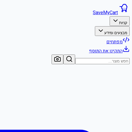
SaveMyCart
קניות
מבצעים ומידע
מפתחים
התקינו את התוסף