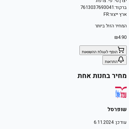
יצרן:
סי. פי. צרפת
ברקוד:
7613037693041
ארץ ייצור:
FR
המחיר הזול ביותר
₪
4.90
הוסף לעגלת ההשוואות
התראות
מחיר בחנות אחת
שופרסל
עודכן:
6.11.2024