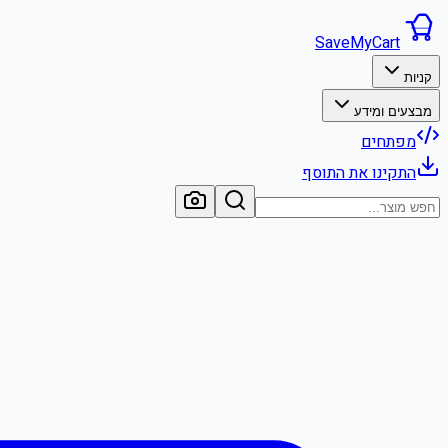
SaveMyCart
קניות
מבצעים ומידע
מפתחים
התקינו את התוסף