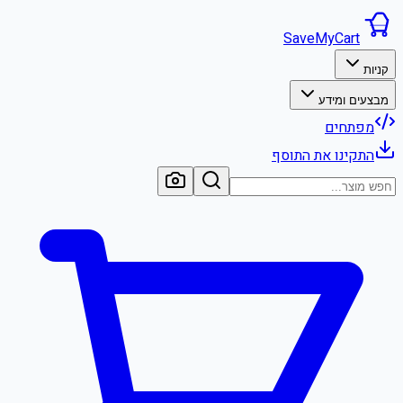
SaveMyCart
קניות
מבצעים ומידע
מפתחים
התקינו את התוסף