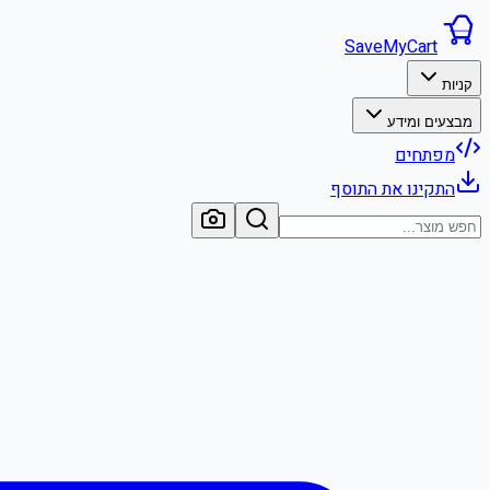
SaveMyCart
קניות
מבצעים ומידע
מפתחים
התקינו את התוסף