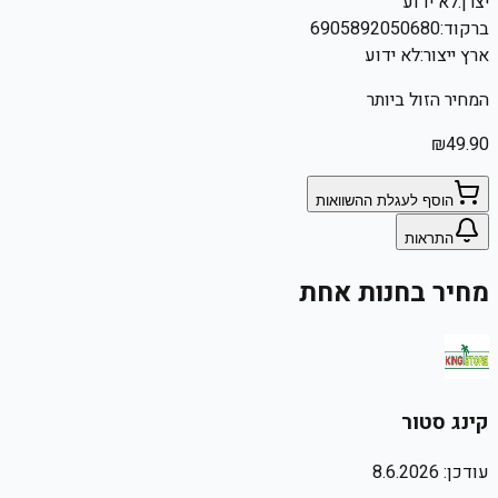
יצרן:
לא ידוע
ברקוד:
6905892050680
ארץ ייצור:
לא ידוע
המחיר הזול ביותר
₪
49.90
הוסף לעגלת ההשוואות
התראות
מחיר בחנות אחת
קינג סטור
עודכן:
8.6.2026