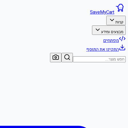
SaveMyCart
קניות
מבצעים ומידע
מפתחים
התקינו את התוסף