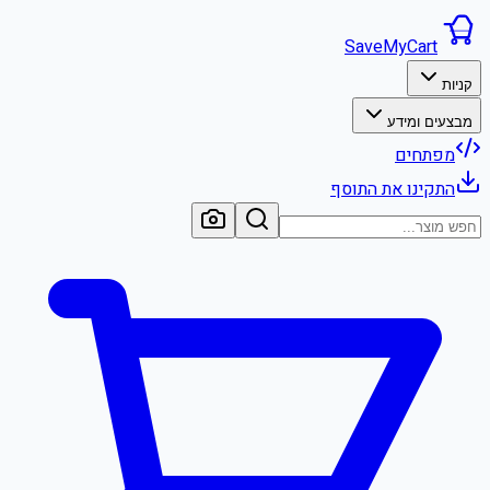
SaveMyCart
קניות
מבצעים ומידע
מפתחים
התקינו את התוסף