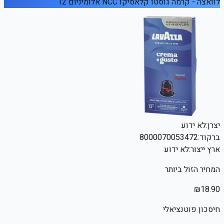
לוואצה - קרמה גוסטו קלאסיקו NCC אלומיניום 12
יצרן:
לא ידוע
ברקוד:
8000070053472
ארץ ייצור:
לא ידוע
המחיר הזול ביותר
₪
18.90
חיסכון פוטנציאלי