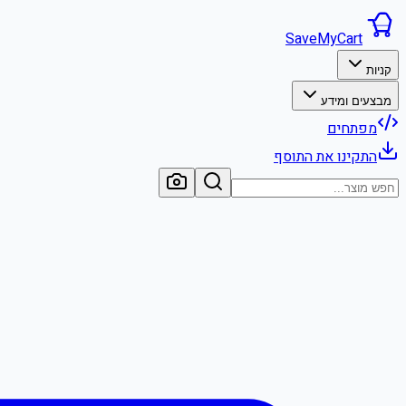
SaveMyCart
קניות
מבצעים ומידע
מפתחים
התקינו את התוסף