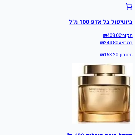
ביוטיפול בל אדפ 100 מ"ל
מקורי
408.00
₪
במבצע
244.80
₪
חיסכון ₪
163.20