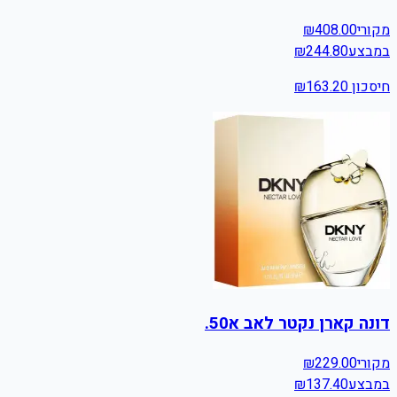
מקורי
408.00
₪
במבצע
244.80
₪
חיסכון ₪
163.20
דונה קארן נקטר לאב א50.
מקורי
229.00
₪
במבצע
137.40
₪