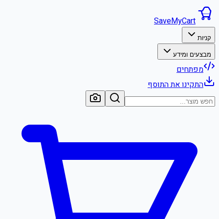
SaveMyCart
קניות
מבצעים ומידע
מפתחים
התקינו את התוסף