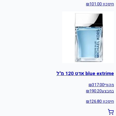
חיסכון ₪
101.00
blue extrime אדט 120 מ"ל
מקורי
317.00
₪
במבצע
190.20
₪
חיסכון ₪
126.80