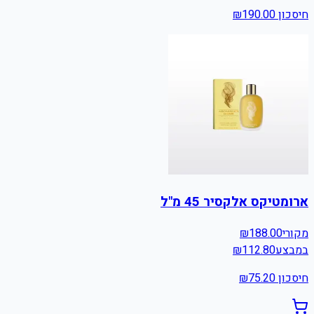
חיסכון ₪
190.00
ארומטיקס אלקסיר 45 מ"ל
מקורי
188.00
₪
במבצע
112.80
₪
חיסכון ₪
75.20