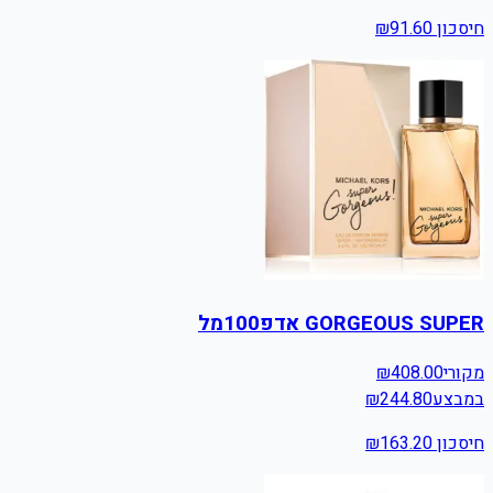
חיסכון ₪
91.60
GORGEOUS SUPER אדפ100מל
מקורי
408.00
₪
במבצע
244.80
₪
חיסכון ₪
163.20