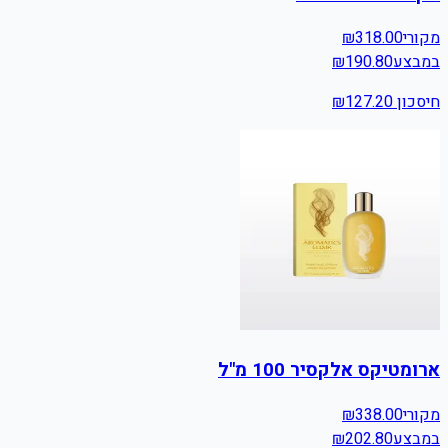
מקורי
318.00
₪
במבצע
190.80
₪
חיסכון ₪
127.20
ארומטיקס אלקסיר 100 מ"ל
מקורי
338.00
₪
במבצע
202.80
₪