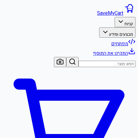
SaveMyCart
קניות
מבצעים ומידע
מפתחים
התקינו את התוסף