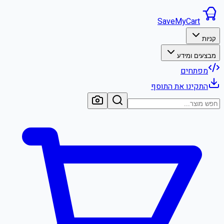
SaveMyCart
קניות
מבצעים ומידע
מפתחים
התקינו את התוסף