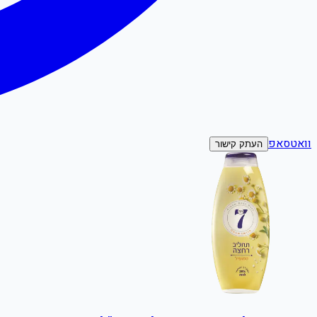
וואטסאפ
העתק קישור