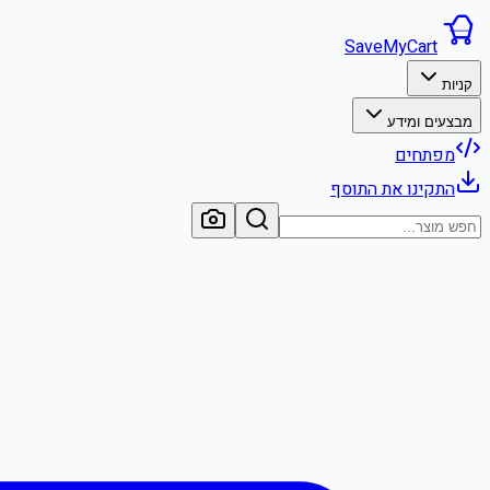
SaveMyCart
קניות
מבצעים ומידע
מפתחים
התקינו את התוסף