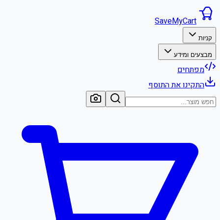
SaveMyCart
קניות
מבצעים ומידע
מפתחים
התקינו את התוסף