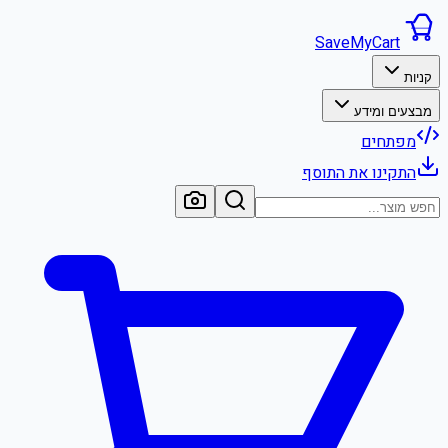
SaveMyCart
קניות
מבצעים ומידע
מפתחים
התקינו את התוסף