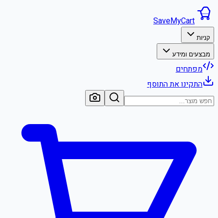
SaveMyCart
קניות
מבצעים ומידע
מפתחים
התקינו את התוסף