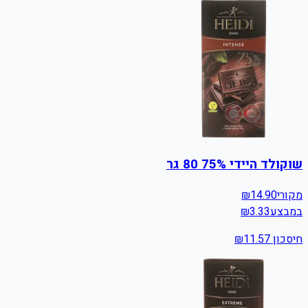
שוקולד היידי 75% 80 גר
מקורי
14.90
₪
במבצע
3.33
₪
חיסכון ₪
11.57