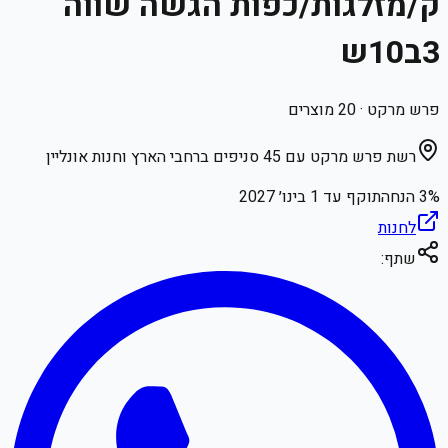
ק/מזלגות/כפות הגשה שווה
3ב10ש
פרש מרקט
·
20
מוצרים
רשת פרש מרקט עם 45 סניפים ברחבי הארץ וחנות אונליין
% הנחה
3
תוקף עד
1 בינו׳ 2027
לחנות
שתף: