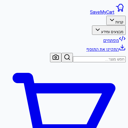
SaveMyCart
קניות
מבצעים ומידע
מפתחים
התקינו את התוסף