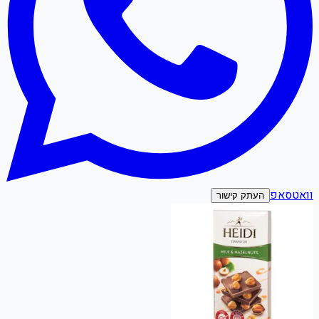
וואטסאפ
העתק קישור