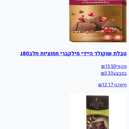
טבלת שוקולד היידי מילקברי חמוציות חלב80ג
מקורי
15.50
₪
במבצע
3.33
₪
חיסכון ₪
12.17