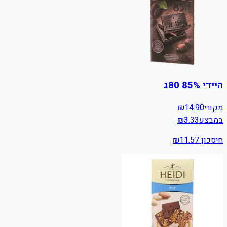
היידי 85% 80ג
מקורי
14.90
₪
במבצע
3.33
₪
חיסכון ₪
11.57