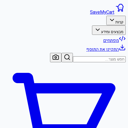
SaveMyCart
קניות
מבצעים ומידע
מפתחים
התקינו את התוסף