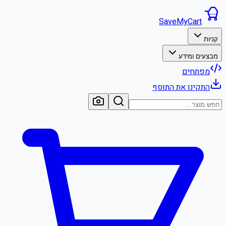
SaveMyCart
קניות
מבצעים ומידע
מפתחים
התקינו את התוסף