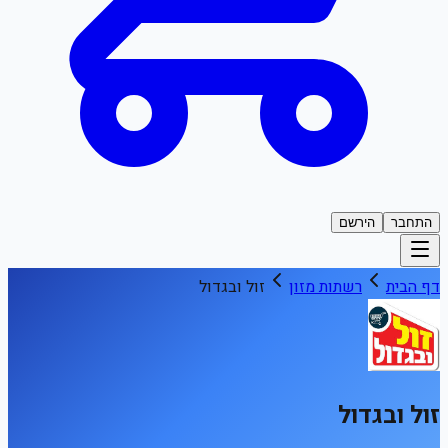
התחבר
הירשם
דף הבית
רשתות מזון
זול ובגדול
זול ובגדול