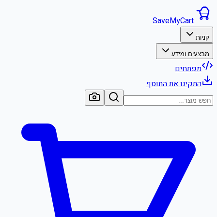
SaveMyCart
קניות
מבצעים ומידע
מפתחים
התקינו את התוסף