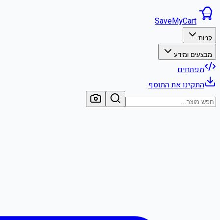
SaveMyCart
קניות
מבצעים ומידע
מפתחים
התקינו את התוסף