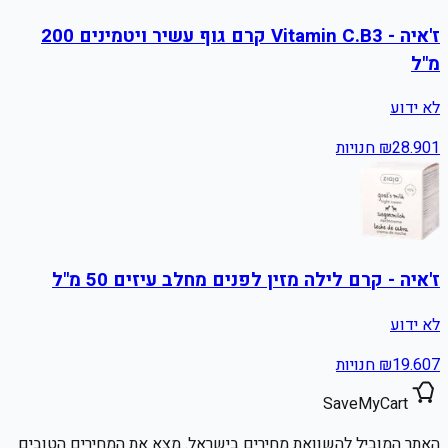
ז'איה - Vitamin C.B3 קרם גוף עשיר ויטמינים 200
מ"ל
לא ידוע
1
28.90
₪
חנויות
ז'איה - קרם לילה מזין לפנים מחלב עיזים 50 מ"ל
לא ידוע
7
19.60
₪
חנויות
SaveMyCart
האתר המוביל להשוואת מחירים בישראל. מצא את המחירים הטובים