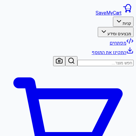
SaveMyCart
קניות
מבצעים ומידע
מפתחים
התקינו את התוסף