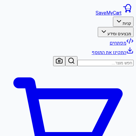
SaveMyCart
קניות
מבצעים ומידע
מפתחים
התקינו את התוסף