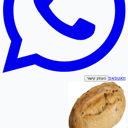
וואטסאפ
העתק קישור